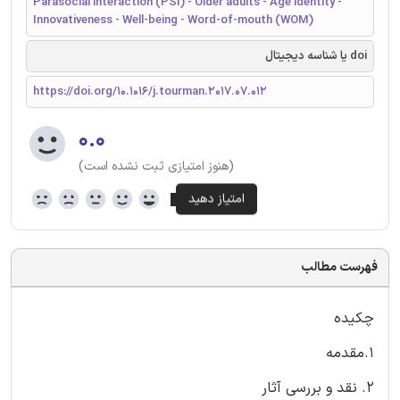
Parasocial interaction (PSI) - Older adults - Age identity -
Innovativeness - Well-being - Word-of-mouth (WOM)
doi یا شناسه دیجیتال
https://doi.org/10.1016/j.tourman.2017.07.012
۰.۰
(هنوز امتیازی ثبت نشده است)
فهرست مطالب
چکیده
1.مقدمه
2. نقد و بررسی آثار