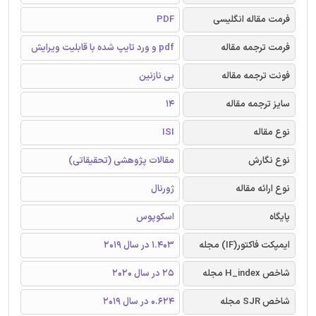
فرمت مقاله انگلیسی
PDF
فرمت ترجمه مقاله
pdf و ورد تایپ شده با قابلیت ویرایش
فونت ترجمه مقاله
بی نازنین
سایز ترجمه مقاله
14
نوع مقاله
ISI
نوع نگارش
مقالات پژوهشی (تحقیقاتی)
نوع ارائه مقاله
ژورنال
پایگاه
اسکوپوس
ایمپکت فاکتور(IF) مجله
1.403 در سال 2019
شاخص H_index مجله
25 در سال 2020
شاخص SJR مجله
0.624 در سال 2019