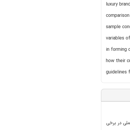
luxury bran
comparison
sample cons
variables o
in forming 
how their c
guidelines 
لی در برخی