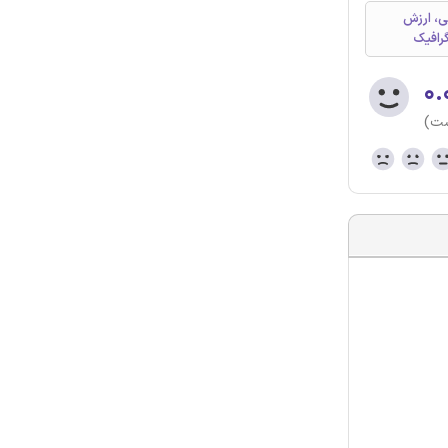
ی، ارزش
گرافیک
۰.
ست)