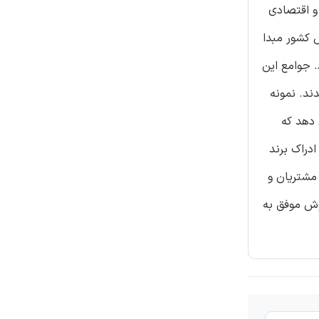
و اقتصادی
 کشور مبدا
. جوامع این
ند. نمونه
ی دهد که
دراک برند
 مشتریان و
وش موفق به