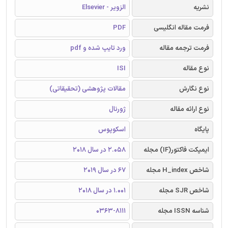
نشریه
الزویر - Elsevier
فرمت مقاله انگلیسی
PDF
فرمت ترجمه مقاله
ورد تایپ شده و pdf
نوع مقاله
ISI
نوع نگارش
مقالات پژوهشی (تحقیقاتی)
نوع ارائه مقاله
ژورنال
پایگاه
اسکوپوس
ایمپکت فاکتور(IF) مجله
2.058 در سال 2018
شاخص H_index مجله
67 در سال 2019
شاخص SJR مجله
1.001 در سال 2018
شناسه ISSN مجله
0363-8111