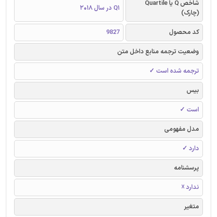
شاخص Q یا Quartile
Q1 در سال 2018
(چارک)
کد محصول
9827
وضعیت ترجمه منابع داخل متن
ترجمه شده است ✓
بیس
است ✓
مدل مفهومی
دارد ✓
پرسشنامه
ندارد ☓
متغیر