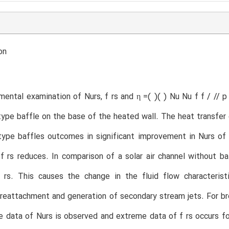
on
mental examination of Nurs, f rs and η =( )( ) Nu Nu f f / // p
type baffle on the base of the heated wall. The heat transfe
type baffles outcomes in significant improvement in Nurs of ai
 f rs reduces. In comparison of a solar air channel without b
 rs. This causes the change in the fluid flow characteris
 reattachment and generation of secondary stream jets. For br
 data of Nurs is observed and extreme data of f rs occurs f