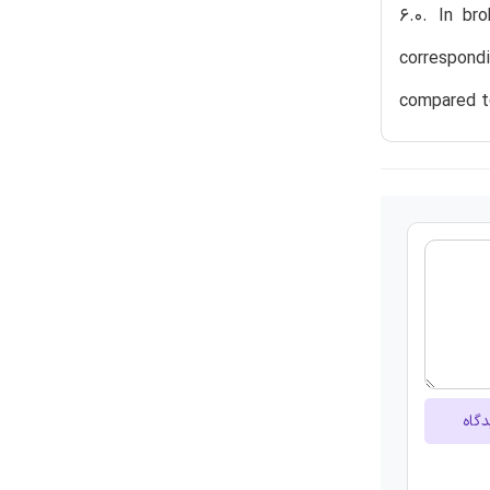
6.0. In br
correspondi
compared to
دگاه