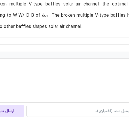
oken multiple V-type baffles solar air channel, the optim
ng to W W/ D B of 5.0. The broken multiple V-type baffles h
 other baffles shapes solar air channel.
ارسال دی