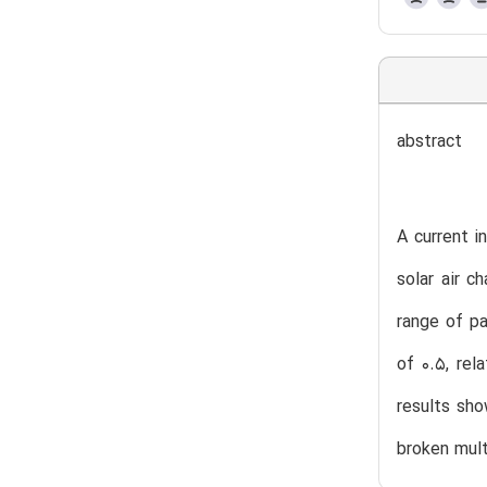
abstract
A current i
solar air c
range of pa
of 0.5, rel
results sho
broken mult