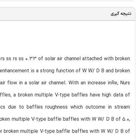
نتیجه گیری
 rs ss rs ss 0.33 of solar air channel attached with broken
r enhancement is a strong function of W W/ D B and broken
r flow in a solar air channel. With an increase inRe, Nurs
affles, a broken multiple V-type baffles have high data of
tics due to baffles roughness which outcome in stream
oken multiple V-type baffle baffles with W W/ D B of 5.0,
or broken multiple V-type baffle baffles with W W/ D B of