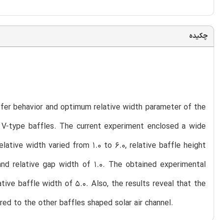
چکیده
nsfer behavior and optimum relative width parameter of the
le V-type baffles. The current experiment enclosed a wide
ative width varied from 1.0 to 6.0, relative baffle height
7 and relative gap width of 1.0. The obtained experimental
tive baffle width of 5.0. Also, the results reveal that the
red to the other baffles shaped solar air channel.