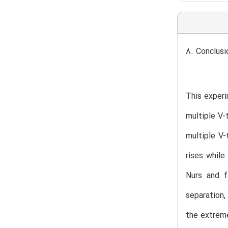
8. Conclusi
This experi
multiple V-
multiple V-
rises while
Nurs and f
separation,
the extreme