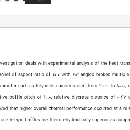
nvestigation deals with experimental analysis of the heat tra
hannel of aspect ratio of 10.0 with 60° angled broken multip
rameter such as Reynolds number varied from 3000 to 8000, rel
ative baffle pitch of 10.0, relative discrete distance of 0.6
wed that higher overall thermal performance occurred at a rela
iple V-type baffles are thermo-hydraulically superior as compa