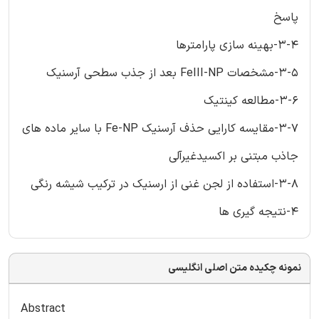
پاسخ
3-4-بهینه سازی پارامترها
3-5-مشخصات FeIII-NP بعد از جذب سطحی آرسنیک
3-6-مطالعه کینتیک
3-7-مقایسه کارایی حذف آرسنیک Fe-NP با سایر ماده های
جاذب مبتنی بر اکسیدغیرآلی
3-8-استفاده از لجن غنی از ارسنیک در ترکیب شیشه رنگی
4-نتیجه گیری ها
نمونه چکیده متن اصلی انگلیسی
Abstract