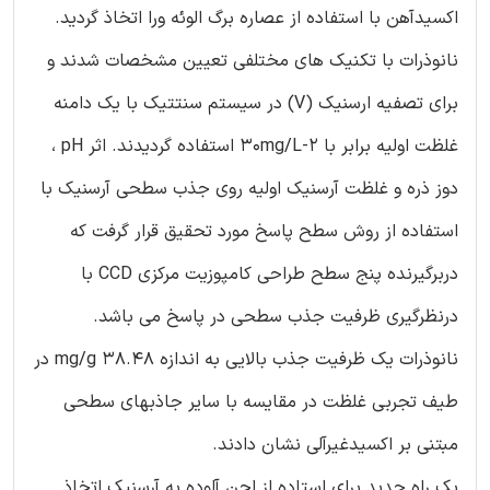
اکسیدآهن با استفاده از عصاره برگ الوئه ورا اتخاذ گردید.
نانوذرات با تکنیک های مختلفی تعیین مشخصات شدند و
برای تصفیه ارسنیک (V) در سیستم سنتتیک با یک دامنه
غلظت اولیه برابر با 2-30mg/L استفاده گردیدند. اثر pH ،
دوز ذره و غلظت آرسنیک اولیه روی جذب سطحی آرسنیک با
استفاده از روش سطح پاسخ مورد تحقیق قرار گرفت که
دربرگیرنده پنج سطح طراحی کامپوزیت مرکزی CCD با
درنظرگیری ظرفیت جذب سطحی در پاسخ می باشد.
نانوذرات یک ظرفیت جذب بالایی به اندازه 38.48 mg/g در
طیف تجربی غلظت در مقایسه با سایر جاذبهای سطحی
مبتنی بر اکسیدغیرآلی نشان دادند.
یک راه جدید برای استاده از لجن آلوده به آرسنیک اتخاذ