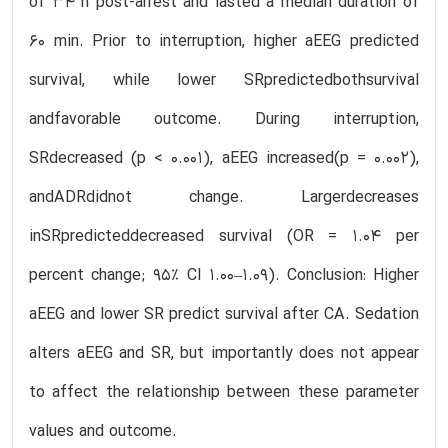
of 34 h post-arrest and lasted a median duration of
60 min. Prior to interruption, higher aEEG predicted
survival, while lower SRpredictedbothsurvival
andfavorable outcome. During interruption,
SRdecreased (p < 0.001), aEEG increased(p = 0.002),
andADRdidnot change. Largerdecreases
inSRpredicteddecreased survival (OR = 1.04 per
percent change; 95% CI 1.00–1.09). Conclusion: Higher
aEEG and lower SR predict survival after CA. Sedation
alters aEEG and SR, but importantly does not appear
to affect the relationship between these parameter
values and outcome.