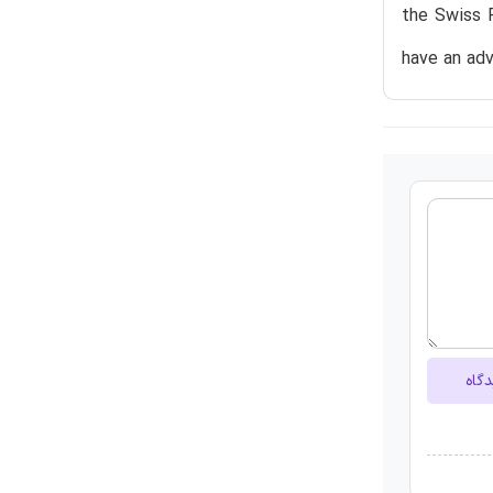
the Swiss R
have an adv
دگاه