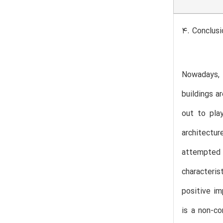
4. Conclusi
Nowadays, m
buildings a
out to pla
architectur
attempted 
characteris
positive im
is a non-co