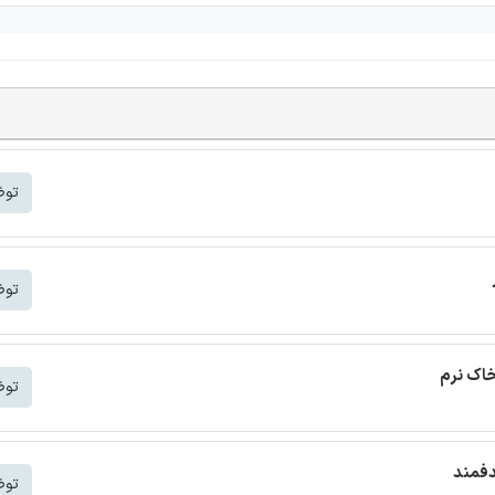
توض
توض
خاک نرم
توض
دفمند
توض