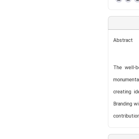
Abstract
The well-b
monumental 
creating id
Branding wi
contributio