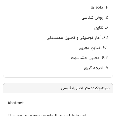
۴. داده ها
۵. روش شناسی
۶. نتایج
۶.۱. آمار توصیفی و تحلیل همبستگی
۶.۲. نتایج تجربی
۶.۳. تحلیل حسّاسیّت
۷. نتیجه گیری
نمونه چکیده متن اصلی انگلیسی
Abstract
This paper examines whether institutional