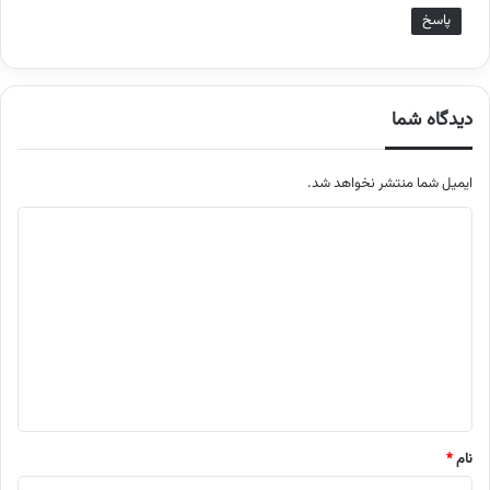
پاسخ
دیدگاه شما
ایمیل شما منتشر نخواهد شد.
م
ت
ن
د
ی
د
گ
ا
نام
*
ه