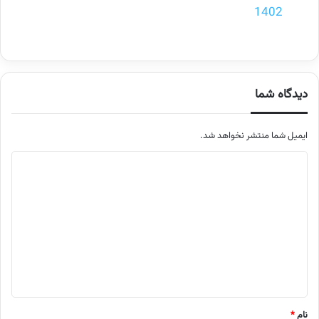
1402
دیدگاه شما
ایمیل شما منتشر نخواهد شد.
م
ت
ن
د
ی
د
گ
ا
نام
*