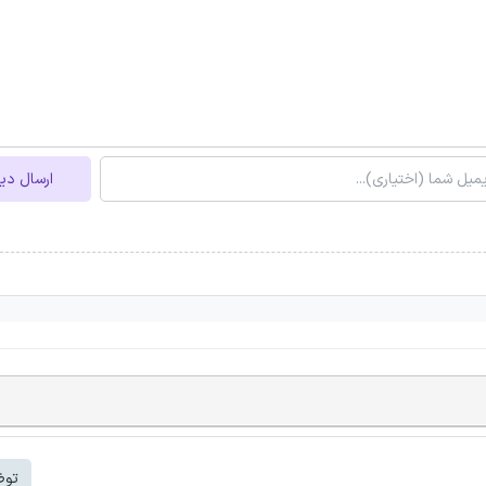
ارسال دی
توض