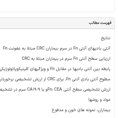
فهرست مطالب
نتایج
آنتی بادیهای آنتی Fn در سرم بیماران CRC مبتلا به عفونت Fn
ارزیابی سطح آنتی Fn سرم در بیماران مبتلا به CRC
رابطه بین آنتی بادیها در مقابل Fn و ویژگیهای کلینیکوپاتولوژیکی، و سرولوژیکی بیماران CRC.
سطوح آنتی بادی آنتی Fn، برای CRC از ارزش تشخیصی برخوردار هستند
ارزش تشخیصی سطح آنتی Fn، CEAو یا CA19-9 سرم در تشخیص مرحله اولیه CRC
مواد و روشها
بیماران، نمونه های خون و مدفوع