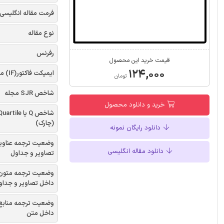
فرمت مقاله انگلیسی
نوع مقاله
رفرنس
قیمت خرید این محصول
۱۲۴,۰۰۰
ایمپکت فاکتور(IF) مجله
تومان
شاخص SJR مجله
خرید و دانلود محصول
شاخص Q یا uartile
(چارک)
دانلود رایگان نمونه
وضعیت ترجمه عناوی
دانلود مقاله انگلیسی
تصاویر و جداول
وضعیت ترجمه متون
داخل تصاویر و جداو
وضعیت ترجمه منابع
داخل متن