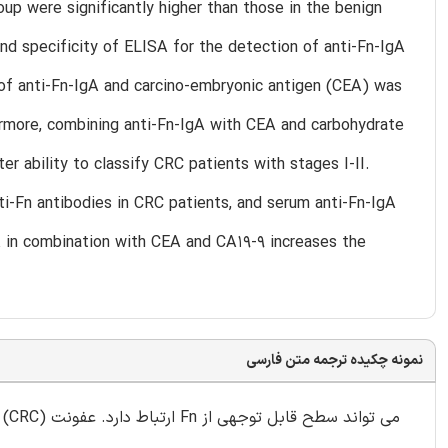
p were significantly higher than those in the benign
and specificity of ELISA for the detection of anti-Fn-IgA
f anti-Fn-IgA and carcino-embryonic antigen (CEA) was
ermore, combining anti-Fn-IgA with CEA and carbohydrate
r ability to classify CRC patients with stages I-II.
ti-Fn antibodies in CRC patients, and serum anti-Fn-IgA
A in combination with CEA and CA19-9 increases the
نمونه چکیده ترجمه متن فارسی