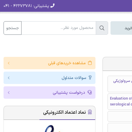
پشتیبانی:
۴۲۲۷۳۷۸۱ - ۰۴۱
جستجو
رید
مشاهده خریدهای قبلی
سوالات متداول
Fusobacterium nuc در تشخیص سرولوژیکی
درخواست پشتیبانی
Evaluation o
serological 
نماد اعتماد الکترونیکی