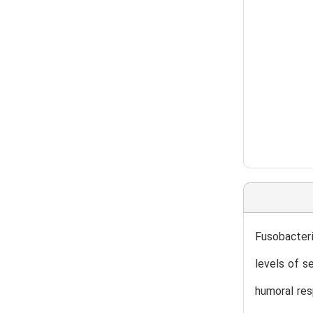
Fusobacteri
levels of s
humoral res