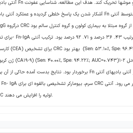
آنتی بادیهای مختص Fn سرم را در انسان و موشها تحریک 
آشکار شدن یک پاسخ خلطی گردیده و عملکرد آنتی بادی های آنتی Fn سرم را ارزیابی می نماید. در این کار، نشان دا
برای تشخیص آنتی- Fn-IgA براساس انقطاع 
کارسینوامبریونیک (CEA) برای تشخیص C
برخوردار بود. نتایج بدست آمده حاکی از آن بود که عفونت Fn موجب آشکار شدن سطح بالایی از آنتی بادیهای آنت
تشخیص CRC اولیه را افزایش می دهند.