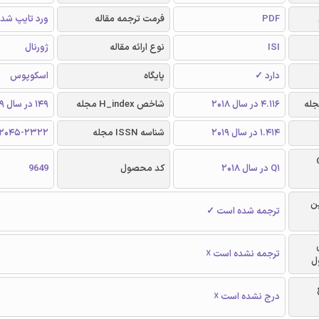
PDF
فرمت ترجمه مقاله
ورد تایپ شده و 
ISI
نوع ارائه مقاله
ژورنال
دارد ✓
پایگاه
اسکوپوس
4.116 در سال 2018
شاخص H_index مجله
149 در سال 2019
1.414 در سال 2019
شناسه ISSN مجله
2045-2322
Q
Q1 در سال 2018
کد محصول
9649
ن
ترجمه شده است ✓
ترجمه نشده است ☓
ل
درج نشده است ☓