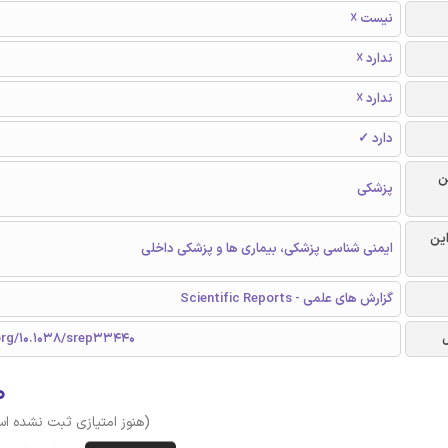
نیست ☓
ندارد ☓
ندارد ☓
دارد ✓
ن
پزشکی
این
ایمنی شناسی پزشکی، بیماری ها و پزشکی داخلی
گزارش های علمی - Scientific Reports
.org/10.1038/srep33440
۰
(هنوز امتیازی ثبت نشده ا