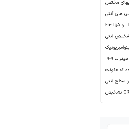
کند. هدف این مطالعه، شناسایی عفونت Fn بود که در بیماران مبتلا به CRC، موجب
دیم مقدار جذب متوسط آنتی
Fn- IgA و –IgG درگروه CRC بسیار بالاتر از گروه مبتلا به بیماری کولون و گروه کنترل سالم بود (P<0.001) . حساسیت و اختصاصی بودن ELISA
بهینه، به ترتیب 43. 36 درصد و 71. 92 درصد بود. ترکیب آنتی-Fn-IgA و آنتی ژن
CR بهتر بود (Sen: 53.10%, Spe: 96.41%; AUC=0.848). به علاوه، ترکیب آنتی-Fn-IgA با CEA و آنتی
ژن کربوهیدرات 9-19 (CA19-9) (Sen: 40.00%, Spe: 94.22%; AUC=0.743)از توانایی بهتری برای طبقه بندی بیماران مبتلا به مراحل 2-1 CRC
ی Fn سرم در بیماران CRC، شده
و سطح آنتی Fn- IgA سرم، بیومارکر تشخیصی بالقوه ای برای CRC به شمار می رود. آنتی Fn- IgA در ترکیب با CEA و CA19-9، حساسیت