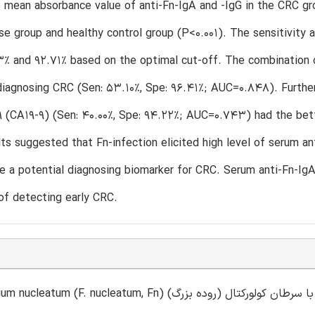
mean absorbance value of anti-Fn-IgA and -IgG in the CRC grou
se group and healthy control group (P<0.001). The sensitivity 
% and 92.71% based on the optimal cut-off. The combination o
diagnosing CRC (Sen: 53.10%, Spe: 96.41%; AUC=0.848). Furth
9 (CA19-9) (Sen: 40.00%, Spe: 94.22%; AUC=0.743) had the bette
ts suggested that Fn-infection elicited high level of serum an
e a potential diagnosing biomarker for CRC. Serum anti-Fn-Ig
 of detecting early CRC.
Fusobacterium nucleatum (F. nucleatum, Fn) با سرطان کولورکتال (روده بزرگ) (CRC) ارتباط دارد. عف