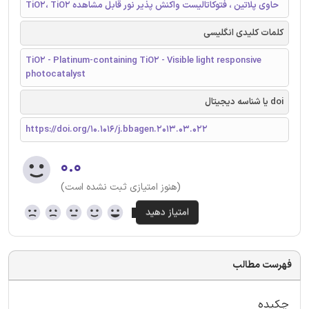
TiO2، TiO2 حاوی پلاتین ، فتوکاتالیست واکنش پذیر نور قابل مشاهده
کلمات کلیدی انگلیسی
TiO2 - Platinum-containing TiO2 - Visible light responsive
photocatalyst
doi یا شناسه دیجیتال
https://doi.org/10.1016/j.bbagen.2013.03.022
۰.۰
(هنوز امتیازی ثبت نشده است)
فهرست مطالب
چکیده