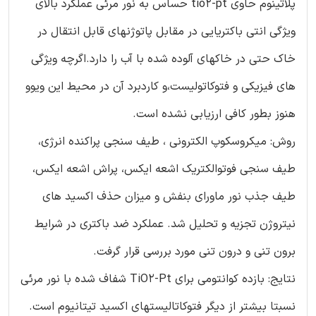
پلاتینوم حاوی tio2-pt حساس به نور مرئی عملکرد بالای
ویژگی انتی باکتریایی در مقابل پاتوژنهای قابل انتقال در
خاک حتی در خاکهای آلوده شده با آب را دارد.اگرچه ویژگی
های فیزیکی و فتوکاتولیست،و کاردبرد آن در محیط این ویوو
هنوز بطور کافی ارزیابی نشده است.
روش: میکروسکوپ الکترونی ، طیف سنجی پراکنده انرژی،
طیف سنجی فوتوالکتریک اشعه ایکس، پراش اشعه ایکس،
طیف جذب نور ماورای بنفش و میزان حذف اکسید های
نیتروژن تجزیه و تحلیل شد. عملکرد ضد باکتری در شرایط
برون تنی و درون تنی مورد بررسی قرار گرفت.
نتایج: بازده کوانتومی برای TiO2-Pt شفاف شده با نور مرئی
نسبتا بیشتر از دیگر فتوکاتالیستهای اکسید تیتانیوم است.