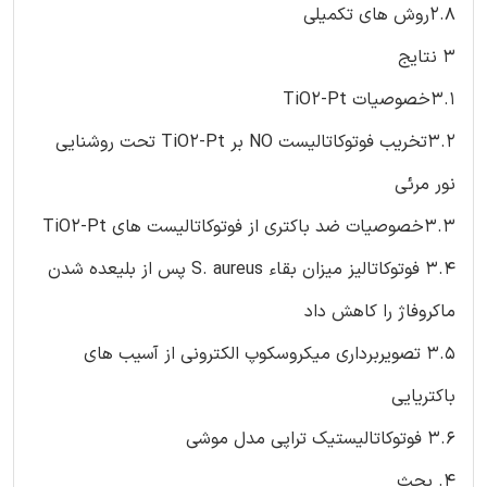
2.8روش های تکمیلی
3 نتایج
3.1خصوصیات TiO2-Pt
3.2تخریب فوتوکاتالیست NO بر TiO2-Pt تحت روشنایی
نور مرئی
3.3خصوصیات ضد باکتری از فوتوکاتالیست های TiO2-Pt
3.4 فوتوکاتالیز میزان بقاء S. aureus پس از بلیعده شدن
ماکروفاژ را کاهش داد
3.5 تصویربرداری میکروسکوپ الکترونی از آسیب های
باکتریایی
3.6 فوتوکاتالیستیک تراپی مدل موشی
4. بحث