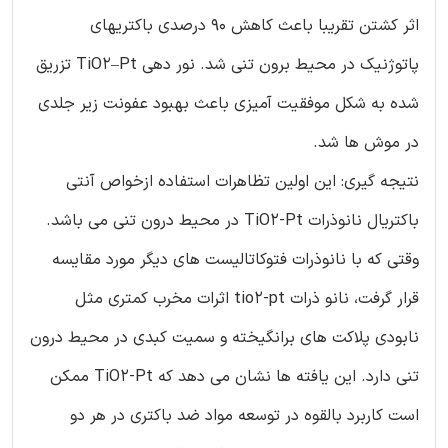
اثر کشتن تقریبا باعث کاهش 90 درصدی باکتریهای
پاتوژنیک در محیط برون تنی شد. نور دهی TiO2–Pt تزریق
شده به شکل موفقیت آمیزی باعث بهبود عفونت زیر جلدی
در موش ها شد.
نتیجه گیری: این اولین تظاهرات استفاده ازخواص آنتی
باکتریال نانوذرات TiO2-Pt در محیط درون تنی می باشد.
وقتی که با نانوذرات فتوکاتالیست های دیگر مورد مقایسه
قرار گرفت، نانو ذرات tio2-pt اثرات مخرب کمتری مثل
نابودی پلاکت های برانگیخته و سمیت کبدی در محیط درون
تنی دارد. این یافته ها نشان می دهد که TiO2-Pt ممکن
است کاربرد بالقوه در توسعه مواد ضد باکتری در هر دو