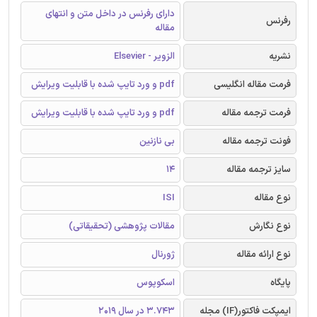
دارای رفرنس در داخل متن و انتهای
رفرنس
مقاله
نشریه
الزویر - Elsevier
فرمت مقاله انگلیسی
pdf و ورد تایپ شده با قابلیت ویرایش
فرمت ترجمه مقاله
pdf و ورد تایپ شده با قابلیت ویرایش
فونت ترجمه مقاله
بی نازنین
سایز ترجمه مقاله
14
نوع مقاله
ISI
نوع نگارش
مقالات پژوهشی (تحقیقاتی)
نوع ارائه مقاله
ژورنال
پایگاه
اسکوپوس
ایمپکت فاکتور(IF) مجله
3.743 در سال 2019