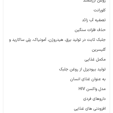
روغن ارزشمند
کلورانت
تصفیه آب زائد
حذف فلزات سنگین
جلبک ثابت در تولید برق، هیدروژن، آمونیاک، پلی ساکارید و
گلیسرین
مکمل غذایی
تولید بیودیزل از روغن جلبک
به عنوان غذای انسان
مدل واکسن HIV
داروهای فردی
افزودنی های غذایی