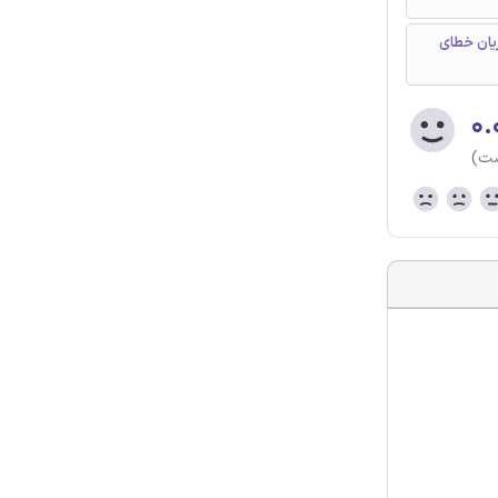
دودکننده جریان خطای
۰.
ست)