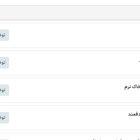
توض
توض
خاک نرم
توض
دفمند
توض