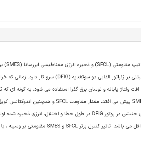
مقاله حاضر با کنترل گروهی محدود 
قابلیت گذر از خطا (FRT) و هموارسازی نوسان برق مزارع بادی مبتنی بر ژنراتور القایی دو سوتغذیه (FIG
تواند از خطا عبور کند. سپس نوسان برق باقیمانده به واسطه SMES پیش می افتد. مقدار مقاومت CL
SMES همزمان باهم بهینه می شوند، به گونه ای که افزایش انرژی جنبشی در روتور DFIG در طول خطا و اختلال، انرژی
SMES ، اتلاف(افت) نرژی SFCL و نوسان توان خروجی DFIG حداقل می باشد. تاثیر کنترل برتر SFCL و MES