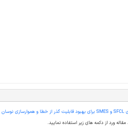
اگر مایل به تهیه نسخه پاورپوینت مقاله کنترل جمعی ابررساناهای SFCL و SMES برای بهبود قابلیت گذر از خطا و هموار
قاله ورد از دکمه های زیر استفاده نمایید.