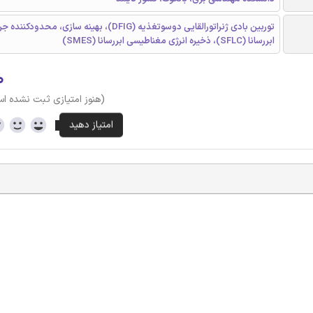
توربین بادی ژنراتورالقایی دوسوتغذیه (DFIG)، بهینه سازی، مح
ابررسانا (SFLC)، ذخیره انرژی مغناطیسی ابررسانا (SMES)
۰
(هنوز امتیازی ثبت نشده ا