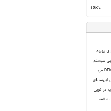
study.
کننده جریان خطای ابررسانا تیپ مقاومتی (SFCL) و ذخیره انرژی مغناطیسی ابررسانا (SMES) برای بهبود
D) سرو کار دارد. زمانی که خرابی سیستم
رخ می دهد، از SFCL برای کاهش جریان خطا، به حداقل رساندن افت ولتاژ پایانه و نوسان برق گذرا استفاده می شود، به گونه ای که DFIG می
SF و همچنین اندوکتانس کویل ابررسانای
 ذخیره شده اولیه در کویل
S مقاومتی بر وسیله ، با مطالعه