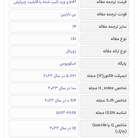
فرمت ترجمه مقاله
pdf و ورد تایپ شده با قابلیت ویرایش
فونت ترجمه مقاله
بی نازنین
سایز ترجمه مقاله
14
نوع مقاله
ISI
نوع ارائه مقاله
ژورنال
پایگاه
اسکوپوس
ایمپکت فاکتور(IF) مجله
5.821 در سال 2022
شاخص H_index مجله
100 در سال 2023
شاخص SJR مجله
0.914 در سال 2022
شناسه ISSN مجله
1573-689X
شاخص Q یا Quartile
Q1 در سال 2022
(چارک)