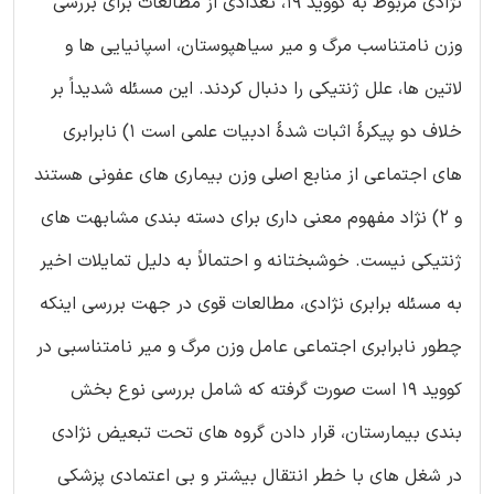
نژادی مربوط به کووید 19، تعدادی از مطالعات برای بررسی
وزن نامتناسب مرگ و میر سیاهپوستان، اسپانیایی ها و
لاتین ها، علل ژنتیکی را دنبال کردند. این مسئله شدیداً بر
خلاف دو پیکرۀ اثبات شدۀ ادبیات علمی است 1) نابرابری
های اجتماعی از منابع اصلی وزن بیماری های عفونی هستند
و 2) نژاد مفهوم معنی داری برای دسته بندی مشابهت های
ژنتیکی نیست. خوشبختانه و احتمالاً به دلیل تمایلات اخیر
به مسئله برابری نژادی، مطالعات قوی در جهت بررسی اینکه
چطور نابرابری اجتماعی عامل وزن مرگ و میر نامتناسبی در
کووید 19 است صورت گرفته که شامل بررسی نوع بخش
بندی بیمارستان، قرار دادن گروه های تحت تبعیض نژادی
در شغل های با خطر انتقال بیشتر و بی اعتمادی پزشکی