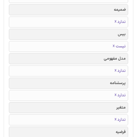
ضمیمه
ندارد ☓
بیس
نیست ☓
مدل مفهومی
ندارد ☓
پرسشنامه
ندارد ☓
متغیر
ندارد ☓
فرضیه