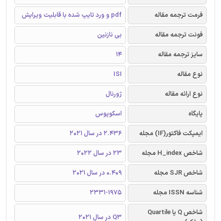
فرمت ترجمه مقاله
pdf و ورد تایپ شده با قابلیت ویرایش
فونت ترجمه مقاله
بی نازنین
سایز ترجمه مقاله
14
نوع مقاله
ISI
نوع ارائه مقاله
ژورنال
پایگاه
اسکوپوس
ایمپکت فاکتور(IF) مجله
2.436 در سال 2021
شاخص H_index مجله
23 در سال 2022
شاخص SJR مجله
0.409 در سال 2021
شناسه ISSN مجله
2331-1975
شاخص Q یا Quartile
Q3 در سال 2021