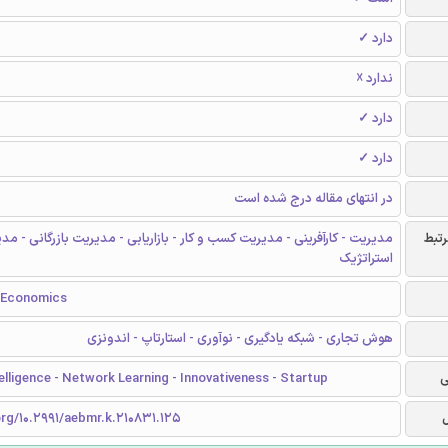
دارد ✓
ندارد ☓
دارد ✓
دارد ✓
در انتهای مقاله درج شده است
رتبط
مدیریت - کارآفرینی - مدیریت کسب و کار - بازاریابی - مدیریت بازرگانی - مد
استراتژیک
 Economics
هوش تجاری - شبکه یادگیری - نوآوری - استارتاپ - اندونزی
ی
elligence - Network Learning - Innovativeness - Startup
org/10.2991/aebmr.k.210831.125