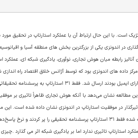
 است. با این حال ارتباط آن با عملکرد استارتاپ در تحقیق مورد بر
گذاری در اندونزی یکی از بزرگترین بخش های منطقه آسیا و اقیانوسیه
دلهای استارتاپ می پردازد. این مطالعه از ESM-PLS برای آنالیز رابطه میان هوش تجاری، نوآوری، یادگیری شبکه ای، عملک
رکز داده های اندونزی بود که توسط آژانس خلاق اقتصاد راه اندازی ش
992 استارتاپ ثبت شده بودند که ۸۸۵ ایمیل به شرکت‌هایی که دارای ایمیل بودند ارسال شد. فقط ۳۱ استارتاپ به
ین مطالعه نشان می‌دهد با آنکه هوش تجاری ظاهراً تاثیری بر موفقی
تاثیرگذار در موفقیت استارتاپ در اندونزی نشان داده شده است. این مق
توضیح درباره موقعیت هوش تجاری می‌پردازد. از همه تعداد گفته شده فقط ۳۱ استارتاپ پرسشنامه تحقیقی را پر کردند 
 استارتاپ تاثیری ندارد اما بر یادگیری شبکه اثر می گذارد .چیزی ک