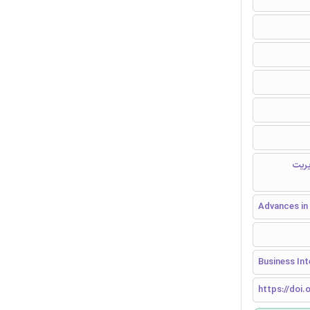
یریت
Advances in
Business Int
https://doi.