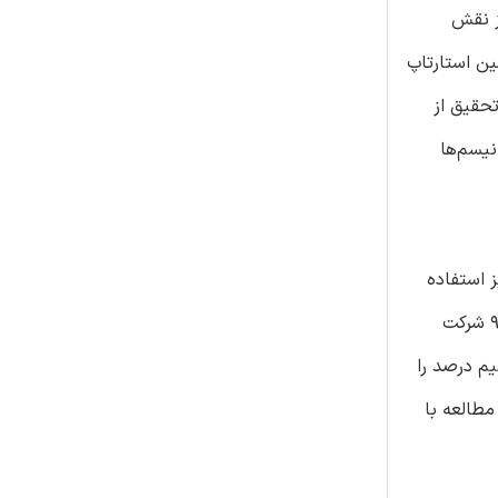
ز نقش
ین استارتاپ
تحقیق از
نیسم‌ها
ز استفاده
شده یک استارتاپ ثبت شده در مرکز داده های استارتاپی اندونزی است که توسط Badan Ekonomi Kreatif راه اندازی شده است. از ۹۹۲ شرکت
ی سه و نیم درصد را
 در این مطالعه با