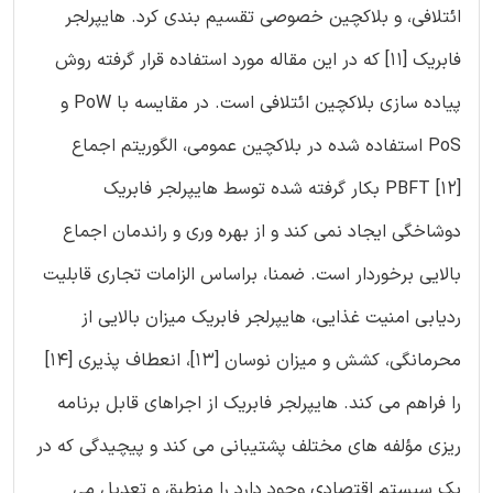
ائتلافی، و بلاکچین خصوصی تقسیم بندی کرد. هایپرلجر
فابریک [11] که در این مقاله مورد استفاده قرار گرفته روش
پیاده سازی بلاکچین ائتلافی است. در مقایسه با PoW و
PoS استفاده شده در بلاکچین عمومی، الگوریتم اجماع
PBFT [12] بکار گرفته شده توسط هایپرلجر فابریک
دوشاخگی ایجاد نمی کند و از بهره وری و راندمان اجماع
بالایی برخوردار است. ضمنا، براساس الزامات تجاری قابلیت
ردیابی امنیت غذایی، هایپرلجر فابریک میزان بالایی از
محرمانگی، کشش و میزان نوسان [13]، انعطاف پذیری [14]
را فراهم می کند. هایپرلجر فابریک از اجراهای قابل برنامه
ریزی مؤلفه های مختلف پشتیبانی می کند و پیچیدگی که در
یک سیستم اقتصادی وجود دارد را منطبق و تعدیل می