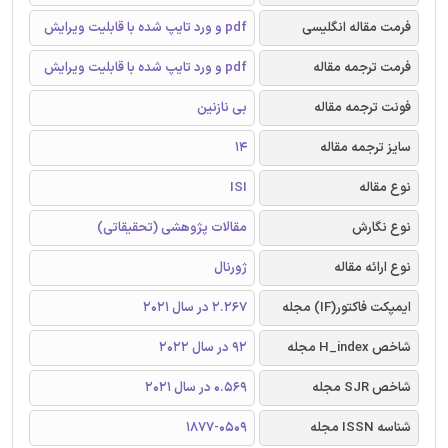
فرمت مقاله انگلیسی
pdf و ورد تایپ شده با قابلیت ویرایش
فرمت ترجمه مقاله
pdf و ورد تایپ شده با قابلیت ویرایش
فونت ترجمه مقاله
بی نازنین
سایز ترجمه مقاله
14
نوع مقاله
ISI
نوع نگارش
مقالات پژوهشی (تحقیقاتی)
نوع ارائه مقاله
ژورنال
ایمپکت فاکتور(IF) مجله
2.267 در سال 2021
شاخص H_index مجله
92 در سال 2022
شاخص SJR مجله
0.569 در سال 2021
شناسه ISSN مجله
1877-0509