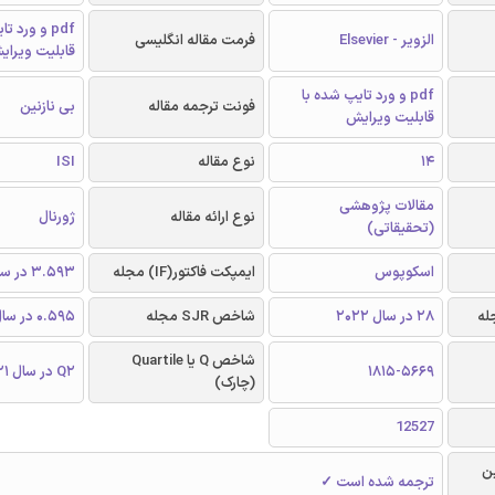
pdf و ورد 
الزویر - Elsevier
فرمت مقاله انگلیسی
قابلیت ویرای
pdf و ورد تایپ شده با
فونت ترجمه مقاله
بی نازنین
قابلیت ویرایش
14
نوع مقاله
ISI
مقالات پژوهشی
نوع ارائه مقاله
ژورنال
(تحقیقاتی)
اسکوپوس
ایمپکت فاکتور(IF) مجله
3.593 در سال 2021
28 در سال 2022
شاخص SJR مجله
0.595 در سال 2021
شاخص Q یا Quartile
1815-5669
Q2 در سال 2021
(چارک)
12527
ن
ترجمه شده است ✓