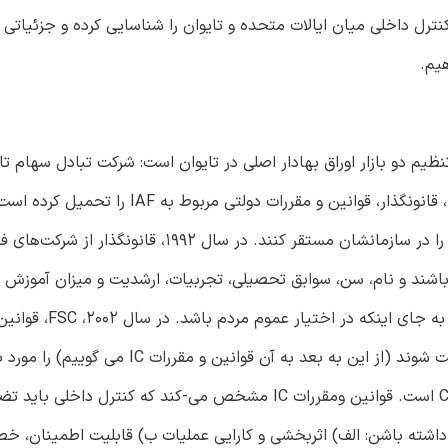
نترل داخلی میان ایالات متحده و تایوان را شناسایی کرده و جزئیاتی 
هیم.
ارت مالی (FSC، همکار تایوان در SEC) مسئول تنظیم دو بازار اوراق بهادار اصلی در تایوان است: شرکت تبادل سهام
(TWSE) و بازار اوراق بهادار‌ GreTai (GTSM) است. از سال 1986، قانونگذار، قوانین و مقر
‌شرکت‌های تجاری دولتی می خواهند تا سیستم های کنترل داخلی را در سازمانشان مستقر کنند. در سا
باشند و نام، سن، سوابق تحصیلی، تجربیات، ارشدیت و میزان آموزش کا
افشا کنند. هر چند چنین گزارشی تنها در دسترس قانونگذار است به 
سیستم های کنترل داخلی را که باید توسط ‌شرکت‌های دولتی رعایت شوند (از این به بعد به 
که مبتنی بر چارچوب کنترل داخلی ایجاد شده توسط COSO(1992) است. قوانین ومقررات IC مشخص می-کند که 
داشته باشن: الف) اثربخشی و کارایی عملیات ب) قابلیت اطمینان، خط