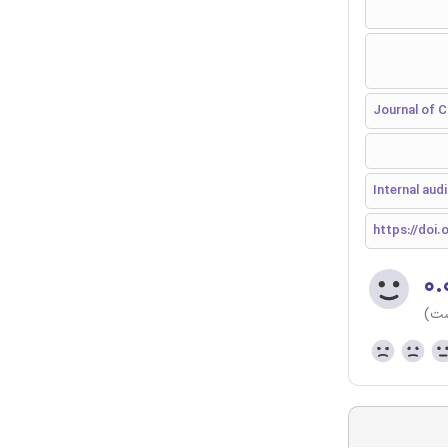
Journal of 
Internal aud
https://doi.o
۰.
ست)