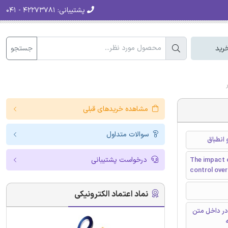
پشتیبانی:
۴۲۲۷۳۷۸۱ - ۰۴۱
جستجو
رید
مشاهده خریدهای قبلی
سوالات متداول
انطباق
درخواست پشتیبانی
The impact o
control ove
نماد اعتماد الکترونیکی
در داخل متن
ه