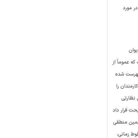
در مورد
 تایوان
رات دولتی مربوط به IAF را تحمیل کرده است که عموماً از
ل 1992، قانونگذار از ‌شرکت‌های فهرست شده
رمندان را
جای اینکه در اختیار عموم مردم باشد. در سال 2002، FSC، قوانین نظارتی
آن قوانین و مقررات IC می گوییم) را مورد بحث قرار داد
کنترل داخلی باید تضمین منطقی
وط زمانی،