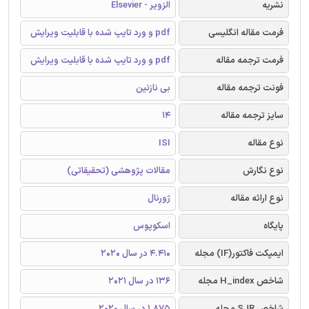
نشریه
الزویر - Elsevier
فرمت مقاله انگلیسی
pdf و ورد تایپ شده با قابلیت ویرایش
فرمت ترجمه مقاله
pdf و ورد تایپ شده با قابلیت ویرایش
فونت ترجمه مقاله
بی نازنین
سایز ترجمه مقاله
14
نوع مقاله
ISI
نوع نگارش
مقالات پژوهشی (تحقیقاتی)
نوع ارائه مقاله
ژورنال
پایگاه
اسکوپوس
ایمپکت فاکتور(IF) مجله
4.410 در سال 2020
شاخص H_index مجله
136 در سال 2021
شاخص SJR مجله
1.875 در سال 2020