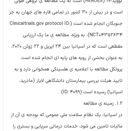
کووید-19 (HEROES) است که یک مطالعه ی گروهی طولی
است و در بیش از 30 کشور در تمامی قاره های جهان به جز
جنوبگان انجام شده است (Clinicaltrials.gov protocol ID:
NCT04352634). به ویژه، مطالعه ی ما یک ارزیابی
مقطعی است که در اسپانیا بین 24 اپریل و 22 ژوئن 2020،
به عنوان بخشی از رویه های پایه ای انجام شده است.
پروتکل مطالعه با اعلامیه ی هلسینکی همخوانی دارد و به
تایید هیئت بررسی بیمارستان دانشگاهی لاپاز (مادرید،
اسپانیا) رسیده است (ID: 4099) .
1.2. زمینه ی مطالعه
در اسپانیا، یک نظام سلامت ملی عمومی که بودجه ی آن از
مالیات تامین می شود، خدمات درمانی سرپایی و بستری را