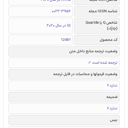
شناسه ISSN مجله
0022-3956
شاخص Q یا Quartile
Q1 در سال 2020
(چارک)
کد محصول
12481
وضعیت ترجمه منابع داخل متن
ترجمه شده است ✓
وضعیت فرمولها و محاسبات در فایل ترجمه
ندارد ☓
ضمیمه
ندارد ☓
بیس