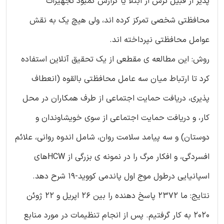
پذیر از قبیل ترس از ابتلا یا گزارش کمبود تجهیزات
محافظتی شخصی تمرکز کرده اند، ولی هیچ یک به نقش
عوامل محافظتی نپرداخته اند.
روش: این مطالعه ی مقطعی از یک تحقیق آنلاین استفاده
کرد تا ارتباط میان سه عامل محافظتی بالقوه (انعطاف
پذیری، دریافت حمایت اجتماعی از طرف همکاران در محل
کار، و دریافت حمایت اجتماعی از سوی خویشاوندان و
دوستان) و سه پیامد سلامت روان، شامل اندوه روانی، علائم
افسردگی، و افکار مرگ را در نمونه ی بزرگی از HCWهای
اسپانیایی درطول موج اول پاندمی کووید-19 شرح دهد.
نتایج: ما 2372 پاسخ دهنده را بین 26 اپریل و 22 ژوئن
2020 به کار گرفتیم. پس از انجام تنظیمات در مورد منابع