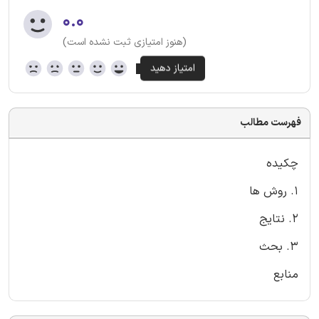
۰.۰
(هنوز امتیازی ثبت نشده است)
فهرست مطالب
چکیده
1. روش ها
2. نتایج
3. بحث
منابع