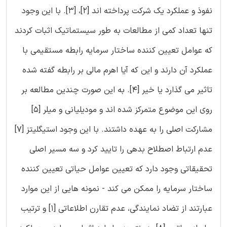
نفوذ و عملکرد یک شرکت پرداخته اند [‏2]‏، [‏3]‏. با این وجود
تنها تعداد کمی از مطالعات به طور سیستماتیک اثبات کردند
که عوامل تعیین کننده ساختار سرمایه رابطه مستقیمی با
عملکرد آن دارند و این که آیا اهرم مالی بر رابطه گفته شده
تاثیر می گذارد یا خیر [‏4]‏. به این صورت چندین مطالعه بر
روی این موضوع متمرکز شده اند و مودیلیانی و میلر [‏5]‏
مشارکت اصلی را به عهده داشتند. با این وجود استیگلیتز [‏7]‏
عدم ارتباط اصطلاح بدهی را تایید کرد و سه مسیر اصلی
تحقیقاتی وجود دارد که تعیین عوامل حیاتی تعیین کننده
ساختار سرمایه را ممکن می کند - نمونه هایی از این موارد
عبارتند از تضاد نمایندگی، عدم تقارن اطلاعاتی [‏1]‏ و ترتیب