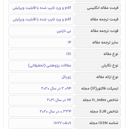
فرمت مقاله انگلیسی
pdf و ورد تایپ شده با قابلیت ویرایش
فرمت ترجمه مقاله
pdf و ورد تایپ شده با قابلیت ویرایش
فونت ترجمه مقاله
بی نازنین
سایز ترجمه مقاله
14
نوع مقاله
ISI
نوع نگارش
مقالات پژوهشی (تحقیقاتی)
نوع ارائه مقاله
ژورنال
ایمپکت فاکتور(IF) مجله
2.094 در سال 2020
شاخص H_index مجله
76 در سال 2021
شاخص SJR مجله
0.334 در سال 2020
شناسه ISSN مجله
1877-0509