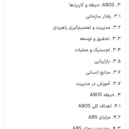
۳. ABOS: حیطه و کاربردها
۳.۱. رفتار سازمانی
۳.۲. مدیریت و تصمیم‌گیری راهبردی
۳.۳. تحقیق و توسعه
۳.۴. لجستیک و عملیات
۳.۵. بازاریابی
۳.۶. منابع انسانی
۳.۷. آموزش در مدیریت
۴. حیطه ABOS
۴.۱. اهداف کلی ABOS
۴.۲. مزایای ABS
۴.۳. محدودیت‌های ABS