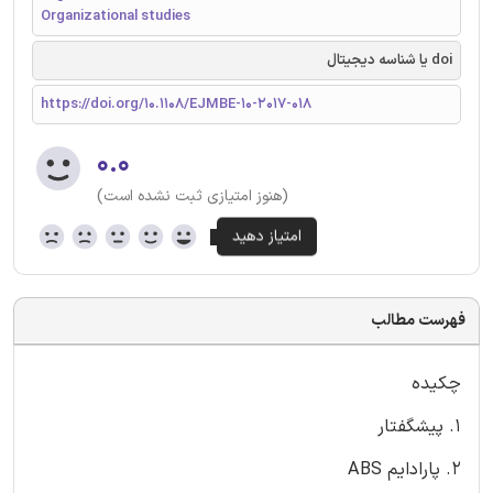
Organizational studies
doi یا شناسه دیجیتال
https://doi.org/10.1108/EJMBE-10-2017-018
۰.۰
(هنوز امتیازی ثبت نشده است)
فهرست مطالب
چکیده
۱. پیشگفتار
۲. پارادایم ABS