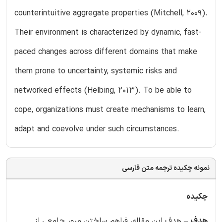
counterintuitive aggregate properties (Mitchell, 2009).
Their environment is characterized by dynamic, fast-
paced changes across different domains that make
them prone to uncertainty, systemic risks and
networked effects (Helbing, 2013). To be able to
cope, organizations must create mechanisms to learn,
adapt and coevolve under such circumstances.
نمونه چکیده ترجمه متن فارسی
چکیده
هدف
– هدف این مقاله، فراهم ساختن مرور جامعی از