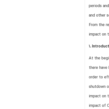
periods and
and other s
From the re
impact on 
1. Introduc
At the begi
there have 
order to ef
shutdown of
impact on 
impact of C