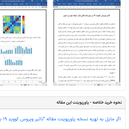
نحوه خرید خلاصه - پاورپوینت این مقاله
اگر مایل به تهیه نسخه پاورپوینت مقاله "تاثیر ویروس کووید 19 بر روی وابستگی بازار سهام (بورس) چین" هستید اینجا کلیک نمایید.