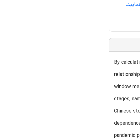
By calculat
relationshi
window meth
stages, nam
Chinese sto
dependence 
pandemic pe