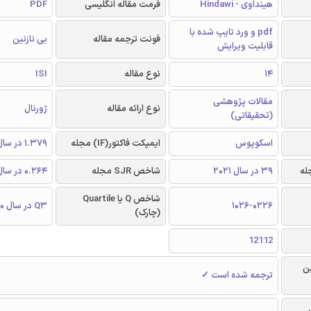
هینداوی - Hindawi
فرمت مقاله انگلیسی
PDF
pdf و ورد تایپ شده با
فونت ترجمه مقاله
بی نازنین
قابلیت ویرایش
14
نوع مقاله
ISI
مقالات پژوهشی
نوع ارائه مقاله
ژورنال
(تحقیقاتی)
اسکوپوس
ایمپکت فاکتور(IF) مجله
1.379 در سال 2020
39 در سال 2021
شاخص SJR مجله
0.264 در سال 2020
شاخص Q یا Quartile
1026-0226
Q3 در سال 2020
(چارک)
12112
ن
ترجمه شده است ✓