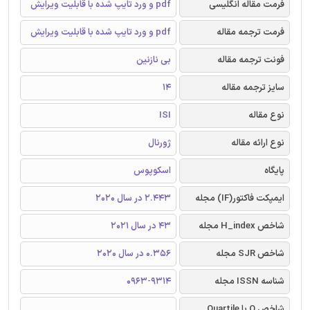
فرمت مقاله انگلیسی
pdf و ورد تایپ شده با قابلیت ویرایش
فرمت ترجمه مقاله
pdf و ورد تایپ شده با قابلیت ویرایش
فونت ترجمه مقاله
بی نازنین
سایز ترجمه مقاله
14
نوع مقاله
ISI
نوع ارائه مقاله
ژورنال
پایگاه
اسکوپوس
ایمپکت فاکتور(IF) مجله
2.443 در سال 2020
شاخص H_index مجله
43 در سال 2021
شاخص SJR مجله
0.356 در سال 2020
شناسه ISSN مجله
0963-9314
شاخص Q یا Quartile