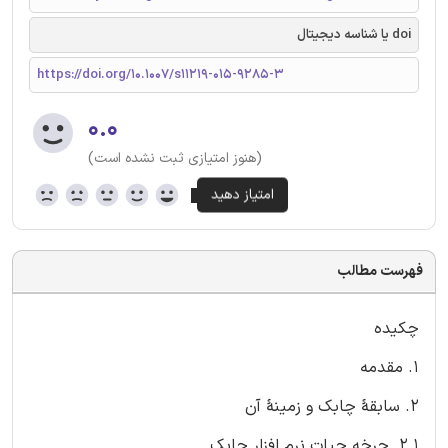
doi یا شناسه دیجیتال
https://doi.org/10.1007/s11219-015-9285-3
۰.۰
(هنوز امتیازی ثبت نشده است)
فهرست مطالب
چکیده
1. مقدمه
2. سابقۀ چابک و زمینۀ آن
2.1. چرخه حیات نرم افزار چابک