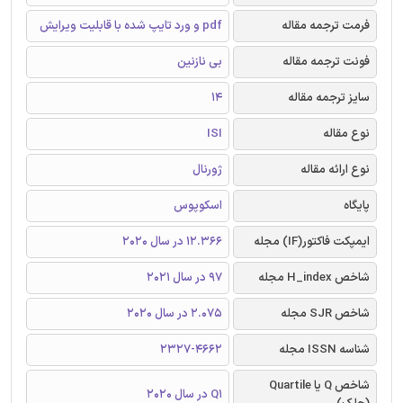
فرمت ترجمه مقاله
pdf و ورد تایپ شده با قابلیت ویرایش
فونت ترجمه مقاله
بی نازنین
سایز ترجمه مقاله
14
نوع مقاله
ISI
نوع ارائه مقاله
ژورنال
پایگاه
اسکوپوس
ایمپکت فاکتور(IF) مجله
12.366 در سال 2020
شاخص H_index مجله
97 در سال 2021
شاخص SJR مجله
2.075 در سال 2020
شناسه ISSN مجله
2327-4662
شاخص Q یا Quartile
Q1 در سال 2020