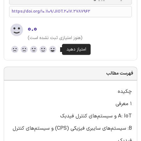
https://doi.org/10.1109/JIOT.2017.2787962
۰.۰
(هنوز امتیازی ثبت نشده است)
فهرست مطالب
چکیده
1 معرفی
A: IoT و سیستم‌های کنترل فیدبک
B: سیستم‌های سایبری فیزیکی (CPS) و سیستم‌های کنترل
فیدبک