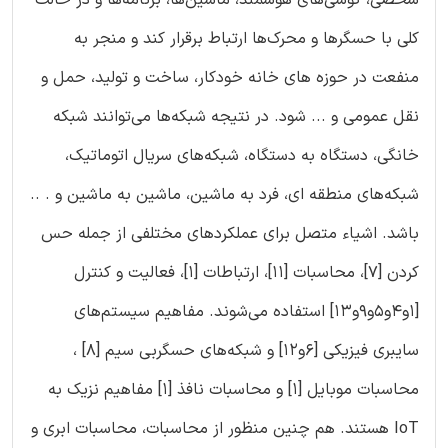
کلی با حسگرها و محرک‌ها ارتباط برقرار کند و منجر به
منفعت در حوزه های خانه خودکار، ساخت و تولید، حمل و
نقل عمومی‌ و ... شود. در نتیجه شبکه‌ها می‌توانند شبکه
خانگی، دستگاه به دستگاه، شبکه‌های سریال اتوماتیک،
شبکه‌های منطقه ای، فرد به ماشین، ماشین به ماشین و . ..
باشد. اشیاء متصل برای عملکردهای مختلفی از جمله حس
کردن [7]، محاسبات [11]، ارتباطات [1]، فعالیت و کنترل
[1و4و5و9و13] استفاده می‌شوند. مفاهیم سیستم‌های
سایبری فیزیکی [6و12] و شبکه‌های حسگربی سیم [8] ،
محاسبات موبایل [1] و محاسبات نافذ [1] مفاهیم نزیک به
IoT هستند. هم چنین منظور از محاسبات، محاسبات ابری و