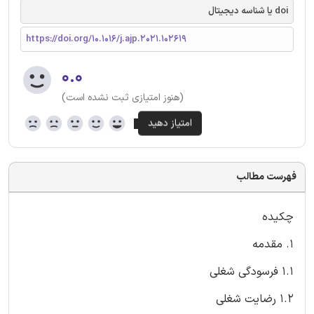
doi یا شناسه دیجیتال
https://doi.org/10.1016/j.ajp.2021.102619
۰.۰
(هنوز امتیازی ثبت نشده است)
فهرست مطالب
چکیده
1. مقدمه
1.1 فرسودگی شغلی
1.2 رضایت شغلی