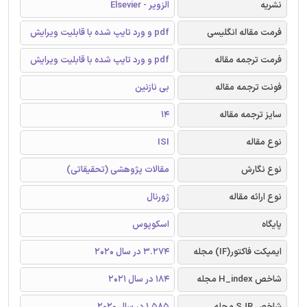
نشریه
الزویر - Elsevier
فرمت مقاله انگلیسی
pdf و ورد تایپ شده با قابلیت ویرایش
فرمت ترجمه مقاله
pdf و ورد تایپ شده با قابلیت ویرایش
فونت ترجمه مقاله
بی نازنین
سایز ترجمه مقاله
14
نوع مقاله
ISI
نوع نگارش
مقالات پژوهشی (تحقیقاتی)
نوع ارائه مقاله
ژورنال
پایگاه
اسکوپوس
ایمپکت فاکتور(IF) مجله
3.274 در سال 2020
شاخص H_index مجله
184 در سال 2021
شاخص SJR مجله
1.585 در سال 2020