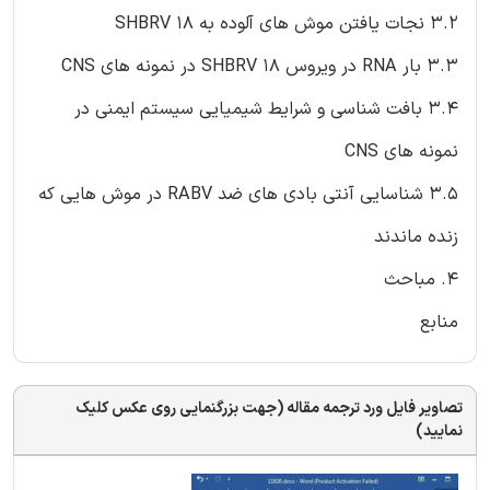
3.2 نجات یافتن موش های آلوده به SHBRV 18
3.3 بار RNA در ویروس SHBRV 18 در نمونه های CNS
3.4 بافت شناسی و شرایط شیمیایی سیستم ایمنی در
نمونه های CNS
3.5 شناسایی آنتی بادی های ضد RABV در موش هایی که
زنده ماندند
4. مباحث
منابع
تصاویر فایل ورد ترجمه مقاله (جهت بزرگنمایی روی عکس کلیک
نمایید)