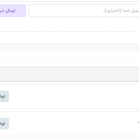
ارسال دی
توض
توض