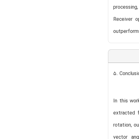
processing
Receiver o
outperforms
5. Conclusi
In this wo
extracted 
rotation, o
vector ang