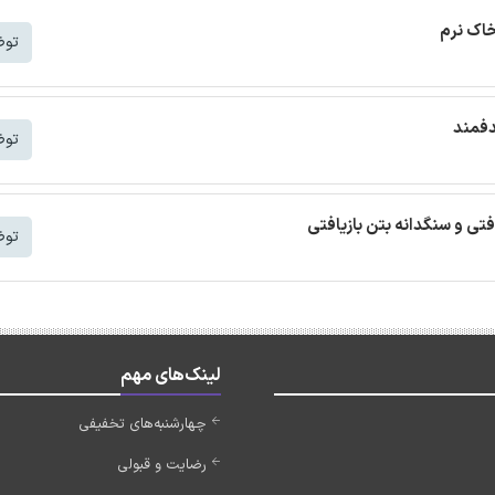
خاک نرم
توض
دفمند
توض
افتی و سنگدانه بتن بازیافتی
توض
لینک‌های مهم
چهارشنبه‌های تخفیفی
رضایت و قبولی