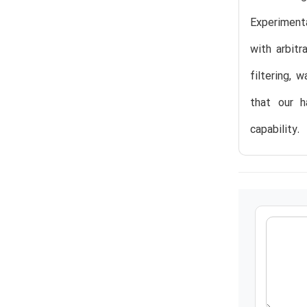
Experimenta
with arbit
filtering,
that our h
capability.