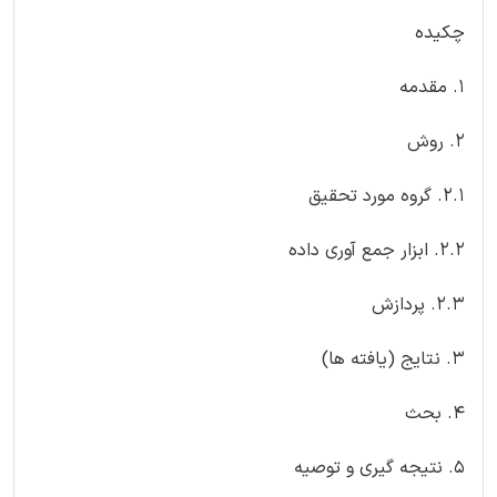
چکیده
1. مقدمه
2. روش
2.1. گروه مورد تحقیق
2.2. ابزار جمع آوری داده
2.3. پردازش
3. نتایج (یافته ها)
4. بحث
5. نتیجه گیری و توصیه