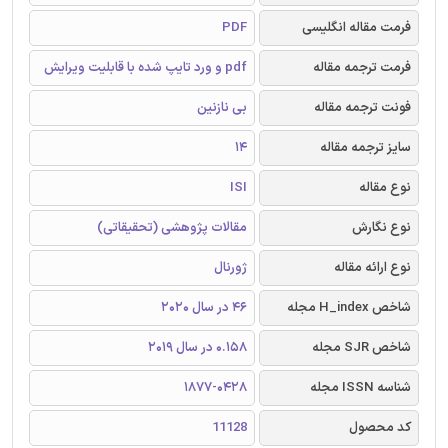
فرمت مقاله انگلیسی
PDF
فرمت ترجمه مقاله
pdf و ورد تایپ شده با قابلیت ویرایش
فونت ترجمه مقاله
بی نازنین
سایز ترجمه مقاله
14
نوع مقاله
ISI
نوع نگارش
مقالات پژوهشی (تحقیقاتی)
نوع ارائه مقاله
ژورنال
شاخص H_index مجله
46 در سال 2020
شاخص SJR مجله
0.158 در سال 2019
شناسه ISSN مجله
1877-0428
کد محصول
11128