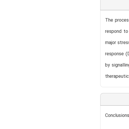
The process
respond to 
major stres
response (D
by signalli
therapeutic
Conclusions