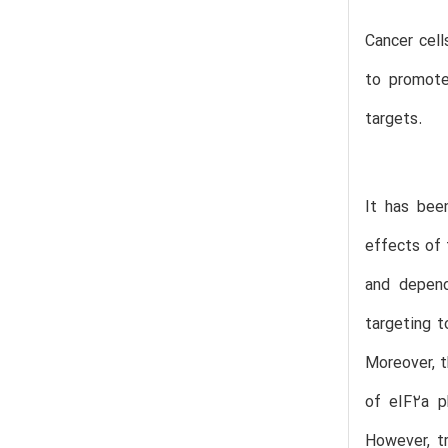
Cancer cel
to promote
targets.
It has bee
effects of 
and depend
targeting t
Moreover, t
of eIF2a p
However, tr