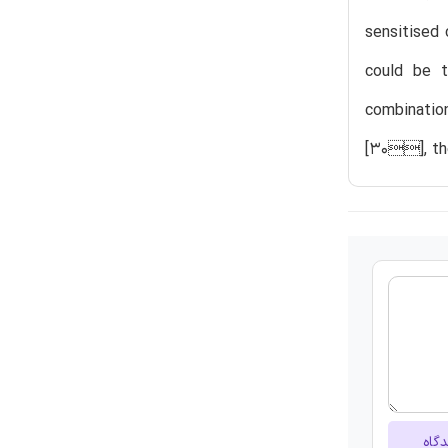
sensitised 
could be t
combination
[30], th
دگاه