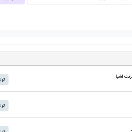
توض
توض
توض