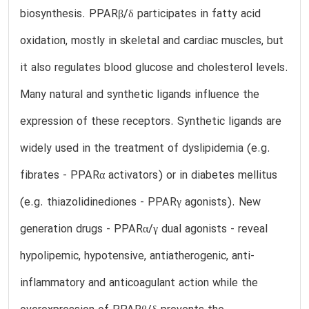
biosynthesis. PPARβ/δ participates in fatty acid
oxidation, mostly in skeletal and cardiac muscles, but
it also regulates blood glucose and cholesterol levels.
Many natural and synthetic ligands influence the
expression of these receptors. Synthetic ligands are
widely used in the treatment of dyslipidemia (e.g.
fibrates - PPARα activators) or in diabetes mellitus
(e.g. thiazolidinediones - PPARγ agonists). New
generation drugs - PPARα/γ dual agonists - reveal
hypolipemic, hypotensive, antiatherogenic, anti-
inflammatory and anticoagulant action while the