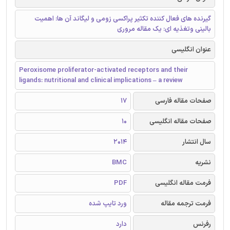
گیرنده های فعال کننده تکثیر پراکسی زومی و لیگاند آن ها: اهمیت
بالینی وتغذیه ای: یک مقاله مروری
عنوان انگلیسی
Peroxisome proliferator-activated receptors and their
ligands: nutritional and clinical implications – a review
صفحات مقاله فارسی
17
صفحات مقاله انگلیسی
10
سال انتشار
2014
نشریه
BMC
فرمت مقاله انگلیسی
PDF
فرمت ترجمه مقاله
ورد تایپ شده
رفرنس
دارد