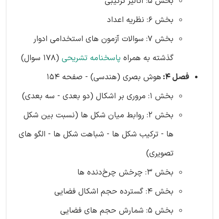
بخش 5: آنالیز ترکیبی
بخش 6: نظریه اعداد
بخش 7: سوالات آزمون های استخدامی ادوار
گذشته به همراه
پاسخنامه تشریحی
(178 سوال)
فصل 4:
هوش بصری (هندسی) - صفحه 154
بخش 1: مروری بر اشکال (دو بعدی - سه بعدی)
بخش 2: روابط میان شکل ها (نسبت بین شکل
ها - ترکیب شکل ها - شباهت شکل ها - الگو های
تصویری)
بخش 3: چرخش چرخ‌دنده ها
بخش 4: گسترده حجم اشکال فضایی
بخش 5: شمارش حجم های فضایی