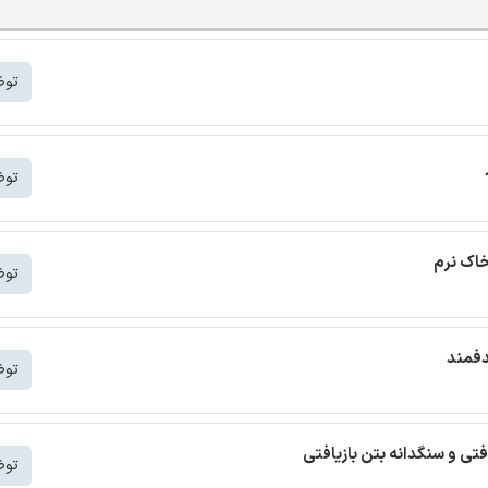
توض
توض
خاک نرم
توض
دفمند
توض
افتی و سنگدانه بتن بازیافتی
توض