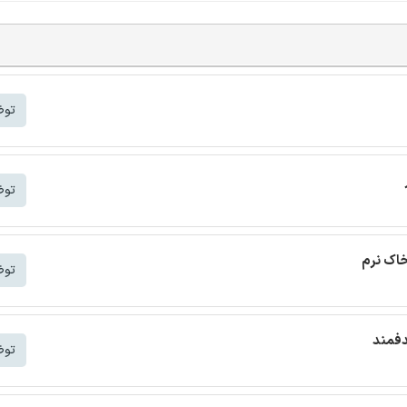
توض
توض
خاک نرم
توض
دفمند
توض