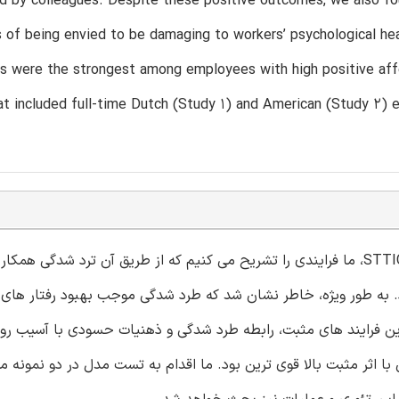
d by colleagues. Despite these positive outcomes, we also fo
 of being envied to be damaging to workers’ psychological hea
ps were the strongest among employees with high positive af
t included full-time Dutch (Study 1) and American (Study 2) e
با تلفیق نظریه تعلق و حساسیت در رابطه با مورد حسادت بودنSTTIC، ما فرایندی را تشریح می کنیم که از طریق آن ترد شدگی 
د. به طور ویژه، خاطر نشان شد که طرد شدگی موجب بهبود رفتار های 
فرایند های مثبت، رابطه طرد شدگی و ذهنیات حسودی با آسیب روان
 اثر مثبت بالا قوی ترین بود. ما اقدام به تست مدل در دو نمونه مج