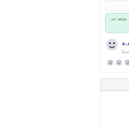
 خواهد شد.
۰.
ست)