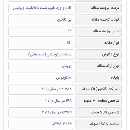
فرمت ترجمه مقاله
pdf و ورد تایپ شده با قابلیت ویرایش
فونت ترجمه مقاله
بی نازنین
سایز ترجمه مقاله
14
نوع مقاله
ISI
نوع نگارش
مقالات پژوهشی (تحقیقاتی)
نوع ارائه مقاله
ژورنال
پایگاه
اسکوپوس
ایمپکت فاکتور(IF) مجله
2.788 در سال 2019
شاخص H_index مجله
148 در سال 2020
شاخص SJR مجله
1.344 در سال 2019
شناسه ISSN مجله
0378-4266