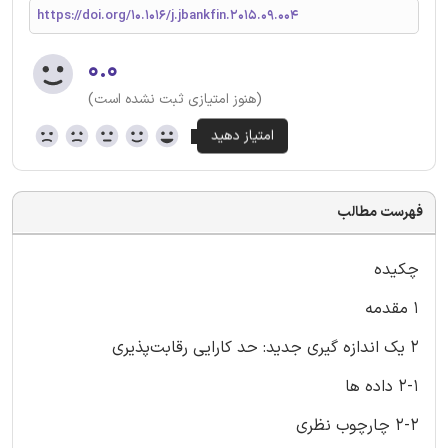
https://doi.org/10.1016/j.jbankfin.2015.09.004
۰.۰
(هنوز امتیازی ثبت نشده است)
فهرست مطالب
چکیده
1 مقدمه
2 یک اندازه گیری جدید: حد کارایی رقابت‌پذیری
2-1 داده ها
2-2 چارچوب نظری