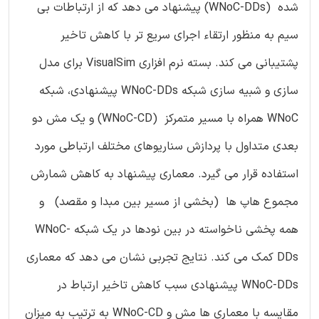
شده (WNoC-DDs) پیشنهاد می دهد که از ارتباطات بی
سیم به منظور ارتقاء اجرای سریع تر با کاهش تاخیر
پشتیبانی می کند. بسته نرم افزاری VisualSim برای مدل
سازی و شبیه سازی شبکه WNoC-DDs پیشنهادی، شبکه
WNoC همراه با مسیر متمرکز (WNoC-CD) و یک مش دو
بعدی متداول با پردازش سناریوهای مختلف ارتباطی مورد
استفاده قرار می گیرد. معماری پیشنهاد به کاهش شمارش
مجموع هاپ ها (بخشی از مسیر بین مبدا و مقصد) و
همه پخشی ناخواسته در بین نودها در یک شبکه WNoC-
DDs کمک می کند. نتایج تجربی نشان می دهد که معماری
WNoC-DDs پیشنهادی سبب کاهش تاخیر ارتباط در
مقایسه با معماری ها مش و WNoC-CD به ترتیب به میزان