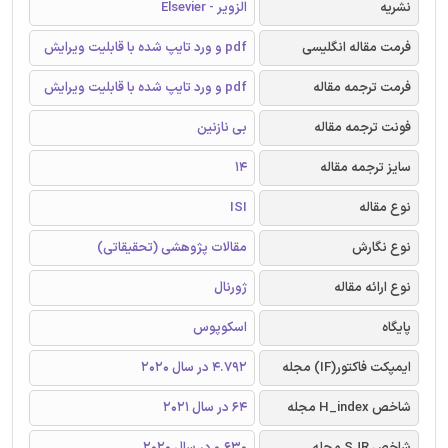
نشریه
الزویر - Elsevier
فرمت مقاله انگلیسی
pdf و ورد تایپ شده با قابلیت ویرایش
فرمت ترجمه مقاله
pdf و ورد تایپ شده با قابلیت ویرایش
فونت ترجمه مقاله
بی نازنین
سایز ترجمه مقاله
14
نوع مقاله
ISI
نوع نگارش
مقالات پژوهشی (تحقیقاتی)
نوع ارائه مقاله
ژورنال
پایگاه
اسکوپوس
ایمپکت فاکتور(IF) مجله
4.792 در سال 2020
شاخص H_index مجله
64 در سال 2021
شاخص SJR مجله
0.630 در سال 2020