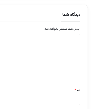
دیدگاه شما
ایمیل شما منتشر نخواهد شد.
م
ت
ن
د
ی
د
گ
ا
نام
*
ه