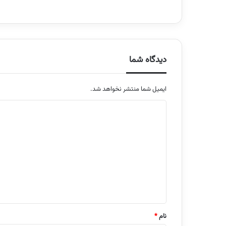
دیدگاه شما
ایمیل شما منتشر نخواهد شد.
م
ت
ن
د
ی
د
گ
ا
نام
*