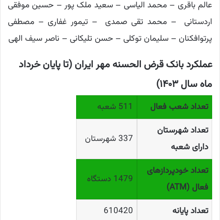
عالم باقری – محمد الیاسی – سعید ملک پور – حسین موفقی
اردستانی – محمد تقی صمدی – تیمور غفاری – مصطفی
پرتوافکنان – سلیمان توکلی – حسن تلیکانی – ناصر سیف الهی
عملکرد بانک قرض الحسنه مهر ایران (تا پایان خرداد
ماه سال ۱۴۰۳)
تعداد شعب فعال
511 شعبه
تعداد شهرستان
337 شهرستان
دارای شعبه
تعداد خودپردازهای
1479 دستگاه
فعال (ATM)
تعداد پایانه
610420