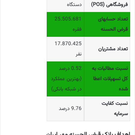
فروشگاهی (POS)
دستگاه
تعداد حسابهای
25.505.681
قرض الحسنه
فقره
17.870.425
تعداد مشتریان
نفر
نسبت مطالبات به
0.52 درصد
کل تسهیلات اعطا
(بهترین عملکرد
شده
در شبکه بانکی)
نسبت کفایت
9.76 درصد
سرمایه
اهداف بانک قرض الحسنه مهر ایران