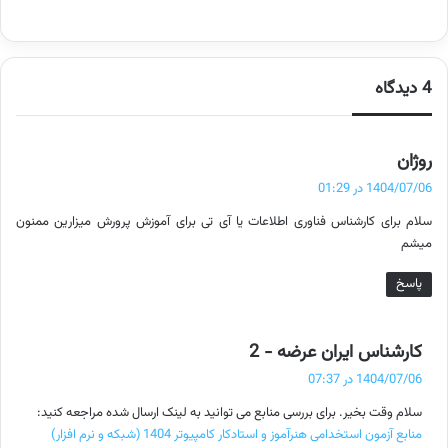
4 دیدگاه
گ
روژان
ف
1404/07/06 در 01:29
ت
سلام برای کارشناس فناوری اطلاعات یا آی تی برای آموزش پرورش میزارین ممنون
:
میشم
پاسخ
گ
کارشناس ایران عرضه - 2
ف
1404/07/06 در 07:37
ت
سلام وقت بخیر. برای بررسی منابع می توانید به لینک ارسال شده مراجعه کنید:
:
منابع آزمون استخدامی هنرآموز و استادکار کامپیوتر 1404 (شبکه و نرم افزار)