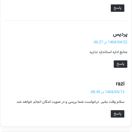
پاسخ
گ
پردیس
ف
1404/04/22 در 06:27
ت
منابع اداره استاندارد ندارید
:
پاسخ
گ
razi
ف
1404/05/13 در 08:45
ت
سلام وقت بخیر. درخواست شما بررسی و در صورت امکان انجام خواهد شد
:
پاسخ