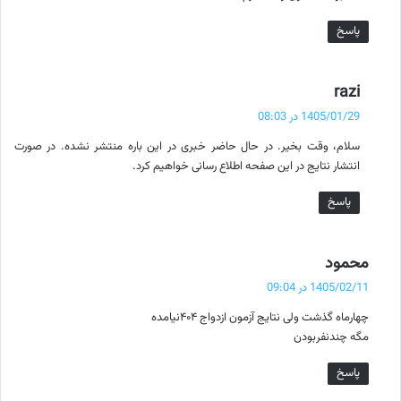
پاسخ
گ
razi
ف
1405/01/29 در 08:03
ت
سلام، وقت بخیر. در حال حاضر خبری در این باره منتشر نشده. در صورت
:
انتشار نتایج در این صفحه اطلاع رسانی خواهیم کرد.
پاسخ
گ
محمود
ف
1405/02/11 در 09:04
ت
چهارماه گذشت ولی نتایج آزمون ازدواج ۴۰۴نیامده
:
مگه چندنفربودن
پاسخ