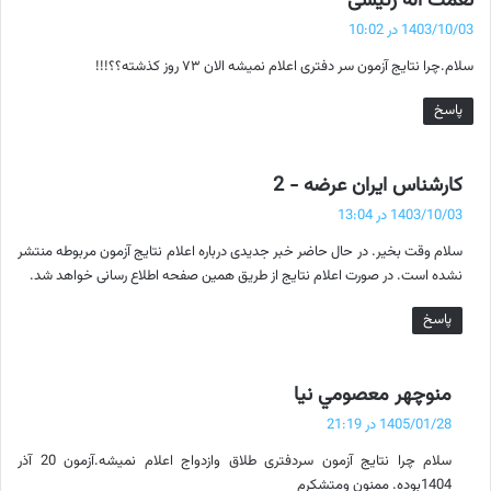
نعمت اله رئیسی
ف
1403/10/03 در 10:02
ت
سلام.چرا نتایج آزمون سر دفتری اعلام نمیشه الان ۷۳ روز کذشته؟؟!!!
:
پاسخ
گ
کارشناس ایران عرضه - 2
ف
1403/10/03 در 13:04
ت
سلام وقت بخیر. در حال حاضر خبر جدیدی درباره اعلام نتایج آزمون مربوطه منتشر
:
نشده است. در صورت اعلام نتایج از طریق همین صفحه اطلاع رسانی خواهد شد.
پاسخ
گ
منوچهر معصومي نيا
ف
1405/01/28 در 21:19
ت
سلام چرا نتایج آزمون سردفتری طلاق وازدواج اعلام نمیشه.آزمون 20 آذر
:
1404بوده. ممنون ومتشکرم