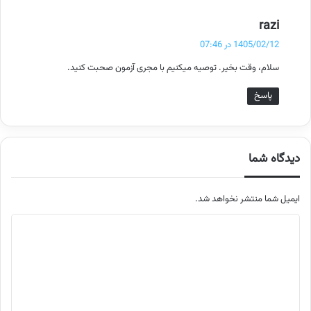
گ
razi
ف
1405/02/12 در 07:46
ت
سلام، وقت بخیر. توصیه میکنیم با مجری آزمون صحبت کنید.
:
پاسخ
دیدگاه شما
ایمیل شما منتشر نخواهد شد.
م
ت
ن
د
ی