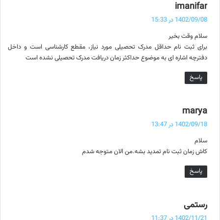
گ
imanifar
ف
1402/09/08 در 15:33
ت
سلام وقت بخیر
:
برای ثبت نام حداقل مدرک تحصیلی مورد نیاز، مقطع کارشناسی است و داخل
دفترچه اشاره ای به موضوع حداکثر زمان دریافت مدرک تحصیلی نشده است
پاسخ
گ
marya
ف
1402/09/18 در 13:47
ت
سلام
:
کاش زمان ثبت نام تمدید بشه.من الان متوجه شدم
پاسخ
گ
رستمی
ف
1402/11/21 در 11:37