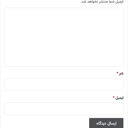
ایمیل شما منتشر نخواهد شد.
م
ت
ن
د
ی
د
گ
ا
نام
*
ه
ایمیل
*