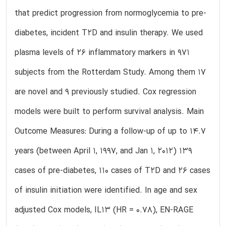
that predict progression from normoglycemia to pre-
diabetes, incident T2D and insulin therapy. We used
plasma levels of 26 inflammatory markers in 971
subjects from the Rotterdam Study. Among them 17
are novel and 9 previously studied. Cox regression
models were built to perform survival analysis. Main
Outcome Measures: During a follow-up of up to 14.7
years (between April 1, 1997, and Jan 1, 2012) 139
cases of pre-diabetes, 110 cases of T2D and 26 cases
of insulin initiation were identified. In age and sex
adjusted Cox models, IL13 (HR = 0.78), EN-RAGE