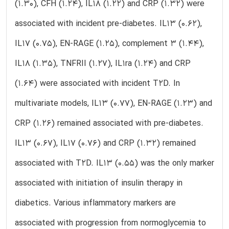
(1.30), CFH (1.24), IL18 (1.22) and CRP (1.32) were
associated with incident pre-diabetes. IL13 (0.62),
IL17 (0.75), EN-RAGE (1.25), complement 3 (1.44),
IL18 (1.35), TNFRII (1.27), IL1ra (1.24) and CRP
(1.64) were associated with incident T2D. In
multivariate models, IL13 (0.77), EN-RAGE (1.23) and
CRP (1.26) remained associated with pre-diabetes.
IL13 (0.67), IL17 (0.76) and CRP (1.32) remained
associated with T2D. IL13 (0.55) was the only marker
associated with initiation of insulin therapy in
diabetics. Various inflammatory markers are
associated with progression from normoglycemia to