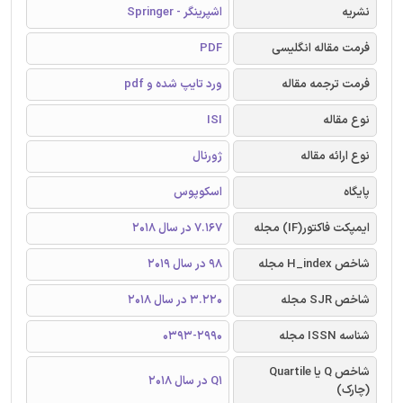
نشریه
اشپرینگر - Springer
فرمت مقاله انگلیسی
PDF
فرمت ترجمه مقاله
ورد تایپ شده و pdf
نوع مقاله
ISI
نوع ارائه مقاله
ژورنال
پایگاه
اسکوپوس
ایمپکت فاکتور(IF) مجله
7.167 در سال 2018
شاخص H_index مجله
98 در سال 2019
شاخص SJR مجله
3.220 در سال 2018
شناسه ISSN مجله
0393-2990
شاخص Q یا Quartile
Q1 در سال 2018
(چارک)