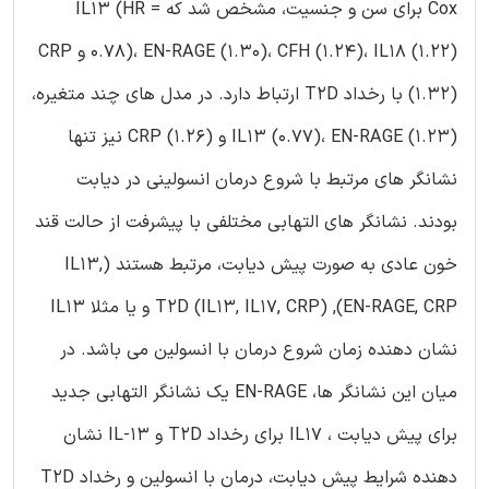
Cox برای سن و جنسیت، مشخص شد که IL13 (HR =
0.78)، EN-RAGE (1.30)، CFH (1.24)، IL18 (1.22) و CRP
(1.32) با رخداد T2D ارتباط دارد. در مدل های چند متغیره،
IL13 (0.77)، EN-RAGE (1.23) و CRP (1.26) نیز تنها
نشانگر های مرتبط با شروع درمان انسولینی در دیابت
بودند. نشانگر های التهابی مختلفی با پیشرفت از حالت قند
خون عادی به صورت پیش دیابت، مرتبط هستند (IL13,
EN-RAGE, CRP), T2D (IL13, IL17, CRP) و یا مثلا IL13
نشان دهنده زمان شروع درمان با انسولین می باشد. در
میان این نشانگر ها، EN-RAGE یک نشانگر التهابی جدید
برای پیش دیابت ، IL17 برای رخداد T2D و IL-13 نشان
دهنده شرایط پیش دیابت، درمان با انسولین و رخداد T2D