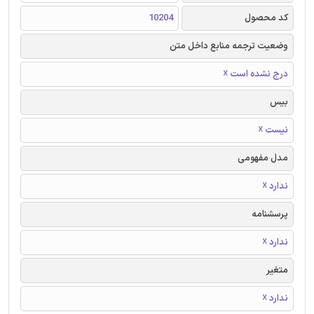
کد محصول
10204
وضعیت ترجمه منابع داخل متن
درج نشده است ☓
بیس
نیست ☓
مدل مفهومی
ندارد ☓
پرسشنامه
ندارد ☓
متغیر
ندارد ☓