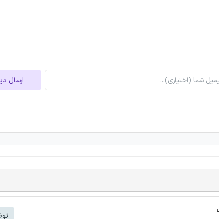
ارسال دی
توض