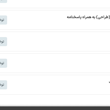
(طراحی) به همراه پاسخنامه
توض
توض
توض
توض