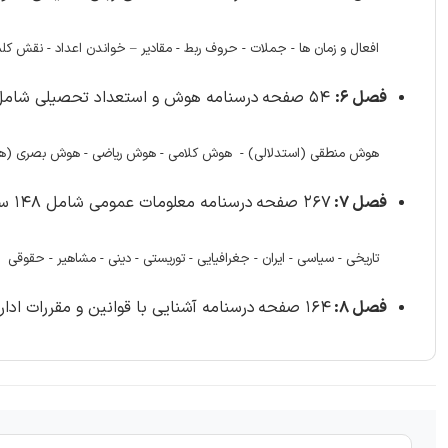
افعال و زمان ها -
جملات -
حروف ربط -
مقادیر – خواندن اعداد -
نقش کلم
فصل 6:
54 صفحه
درسنامه هوش و استعداد تحصیلی شامل 30 سوال 
هوش منطقی (استدلالی) -
هوش کلامی -
هوش ریاضی -
هوش بصری (ه
فصل 7:
267 صفحه
درسنامه معلومات عمومی شامل 148 سوال با
تاریخی -
سیاسی -
ایران -
جغرافیایی -
توریستی -
دینی -
مشاهیر -
حقوقی
فصل 8:
164 صفحه
درسنامه آشنایی با قوانین و مقررات اداری و ا