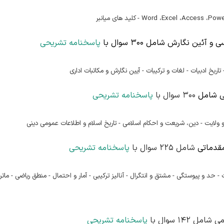
Power
Access ،
Excel ،
کلید های میانبر
 آئین نگارش شامل 300 سوال با
پاسخنامه تشریحی
اریخ ادبیات - لغات و ترکیبات - آیین نگارش و مکاتبات اداری
ی شامل
300 سوال با
پاسخنامه تشریحی
 ولایت -
دین، شریعت و احکام اسلامی -
تاریخ اسلام و اطلاعات عمومی دینی
مقدماتی
شامل 225 سوال با
پاسخنامه تشریحی
 -
حد و پیوستگی -
مشتق و انتگرال -
آنالیز ترکیبی -
آمار و احتمال -
منطق ریاضی -
مات
پاسخنامه تشریحی