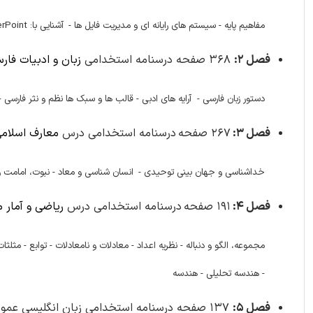
مفاهیم پایه -
سیستم های رایانه ای و مدیریت فایل ها -
آشنایی با: Word ،
Point -
فصل 2:
368 صفحه درسنامه استخدامی
زبان و ادبیات فارسی و
دستور زبان فارسی - آرایه های ادبی - قالب ها و سبک ها نظم و نثر فارسی - ت
فصل 3:
267 صفحه
درسنامه استخدامی درس
معارف اسلام
خداشناسی و جهان بینی توحیدی -
انسان شناسی و معاد -
نبوت، امامت و
فصل 4:
191 صفحه
درسنامه استخدامی درس
ریاضی و آمار 
مجموعه، الگو و دنباله -
نظریه اعداد -
معادلات و نامعادلات -
توابع -
مثلثات
-
هندسه تحلیلی -
هندسه
فصل 5:
137 صفحه درسنامه استخدامی زبان انگلیسی عمومی شامل 142 سوال با