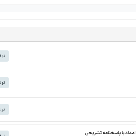
توض
توض
توض
مداد با پاسخنامه تشریحی