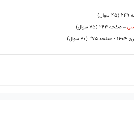
وال)
تی
– صفحه 264 (75 سوال)
وال)