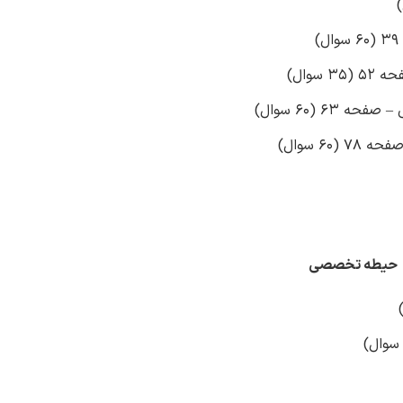
سوال)
6 (60 سوال)
6 سوال)
حیطه تخصصی