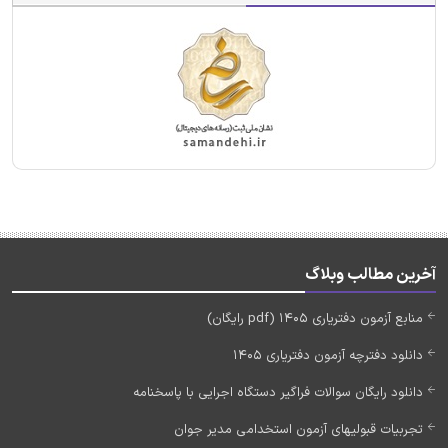
آخرین مطالب وبلاگ
منابع آزمون دفتریاری 1405 (pdf رایگان)
دانلود دفترچه آزمون دفتریاری 1405
دانلود رایگان سوالات فراگیر دستگاه اجرایی با پاسخنامه
تجربیات قبولیهای آزمون استخدامی مدیر جوان